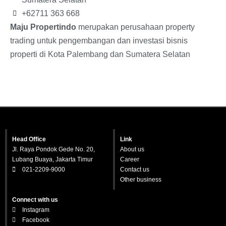
+62711 363 668
Maju Propertindo
merupakan perusahaan property
trading untuk pengembangan dan investasi bisnis
properti di Kota Palembang dan Sumatera Selatan
Head Office
Link
Jl. Raya Pondok Gede No. 20,
About us
Lubang Buaya, Jakarta Timur
Career
021-2209-9000
Contact us
Other business
Connect with us
Instagram
Facebook